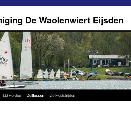
eniging De Waolenwiert Eijsden
Lid worden
Zeillessen
Zeilwedstrijden