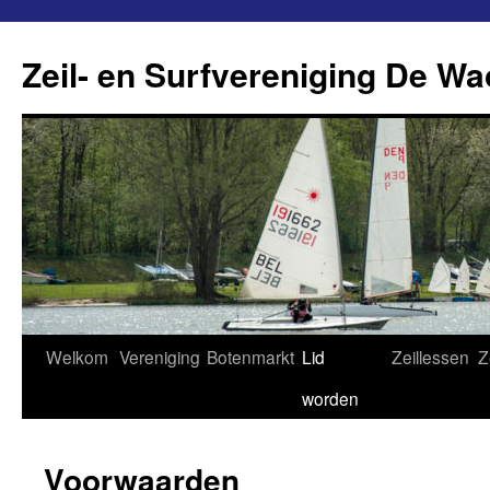
Ga
naar
Zeil- en Surfvereniging De Wa
de
inhoud
Welkom
Vereniging
Botenmarkt
Lid
Zeillessen
Z
worden
Voorwaarden