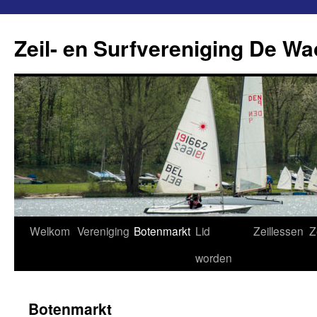
Ga
naar
Zeil- en Surfvereniging De Wa
de
inhoud
Welkom
Vereniging
Botenmarkt
Lid
Zeillessen
Z
worden
Botenmarkt