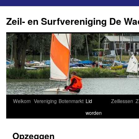
Ga
naar
Zeil- en Surfvereniging De Wa
de
inhoud
Welkom
Vereniging
Botenmarkt
Lid
Zeillessen
Z
worden
Opzeggen