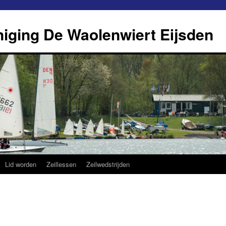
eniging De Waolenwiert Eijsden
Lid worden
Zeillessen
Zeilwedstrijden