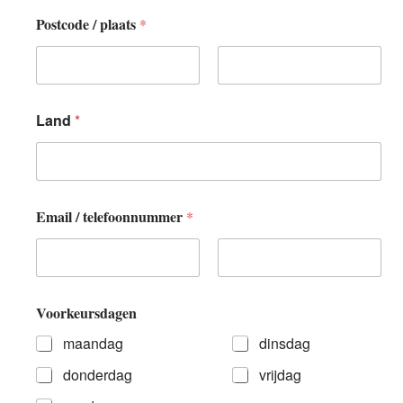
*
Postcode / plaats
*
Eerste
Achternaam
Land
*
Email / telefoonnummer
*
Eerste
Achternaam
Voorkeursdagen
maandag
dinsdag
donderdag
vrijdag