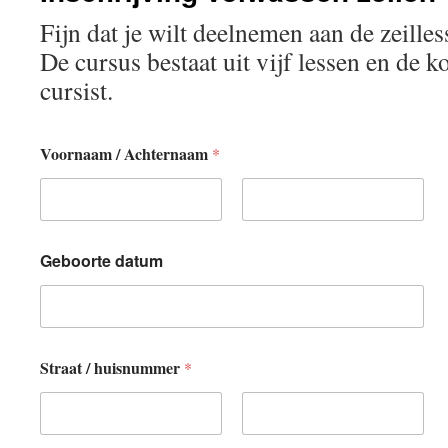
Fijn dat je wilt deelnemen aan de zeille
De cursus bestaat uit vijf lessen en de k
cursist.
Voornaam / Achternaam
*
Eerste
Achternaam
Geboorte datum
D
Straat / huisnummer
*
a
t
u
m
Eerste
Achternaam
/